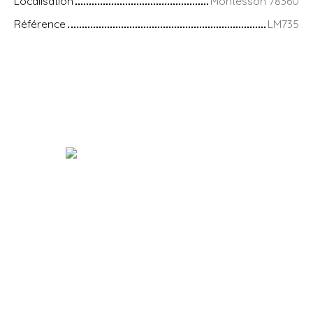
Localisation
Montesson 78360
Référence
LM735