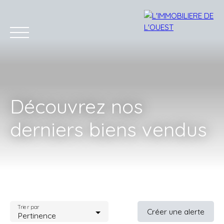
Découvrez nos
derniers biens vendus
Accueil
Acheter
Louer
Estimation
Vendre
Bien
Estimation
Trier par
Créer une alerte
Pertinence