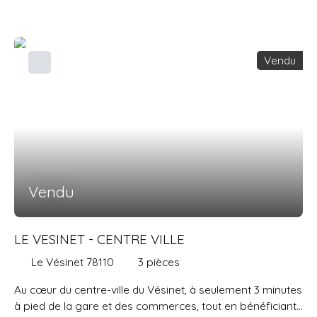
puis jardin exposé sud/ouest, cuisine américaine,
chambre avec rangements donnant sur la même
terrasse, salle de douche avec wc séparé. En sous-sol,
Vendu
une cave complète ce bien rare sur le marché.
Vendu
LE VESINET - CENTRE VILLE
Le Vésinet 78110
3
pièces
Au cœur du centre-ville du Vésinet, à seulement 3 minutes
à pied de la gare et des commerces, tout en bénéficiant