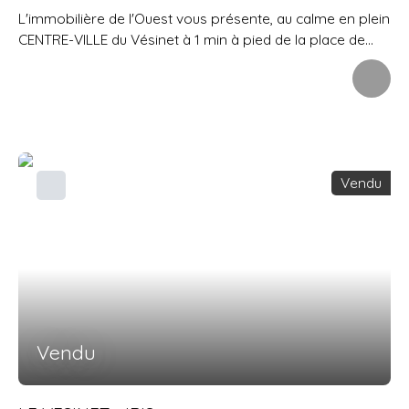
L'immobilière de l'Ouest vous présente, au calme en plein
CENTRE-VILLE du Vésinet à 1 min à pied de la place de
l'église et de ses commerces, cet appartement de 75 m2
situé au 1er étage avec ASCENSEUR d'une copropriété
récente et très bien entretenue. Il se compose d'une
entrée avec rangements desservant un séjour donnant
sur grand balcon de plus de 5 m2, cuisine séparée,
espace nuit desservant 2 belles chambres de 13 et 14. 7
Vendu
m2 avec chacune des rangements, salle de bains, wc
indépendant. Une CAVE et une place de PARKING en
sous-sol complètent ce bien rare. Excellent DPE,
chauffage individuel au gaz, éléctricité aux normes, volets
roulants...
Vendu