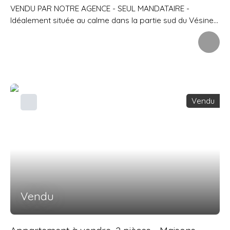
VENDU PAR NOTRE AGENCE - SEUL MANDATAIRE -
Idéalement située au calme dans la partie sud du Vésinet,
à 12 min à pied du RER Vésinet Centre et des commerces,
venez découvrir cette maison familiale de 220 m2
habitables sur un terrain arboré de 1153 m2. Le rez-de-
chaussée surélevé se compose d'une vaste entrée
desservant un double séjour avec cheminée donnant sur
une belle terrasse, cuisine séparée, 2 chambres de 13 et
Vendu
16 m2, salle de bains + douche, wc indépendant,
rangements. A l'étage, le palier dessert 2 grandes
chambres de 16 et 20 m2 (possibilité 3 chambres), salle
de douche avec wc. Le rez-de-jardin comprend une
chambre, salle de douche, rangements, wc, grande pièce
de 25 m2 pouvant servir de salle de jeux/home cinéma
avec un accès direct sur le jardin, cave à vin, très grand
garage de plus de 60 m2.
Vendu