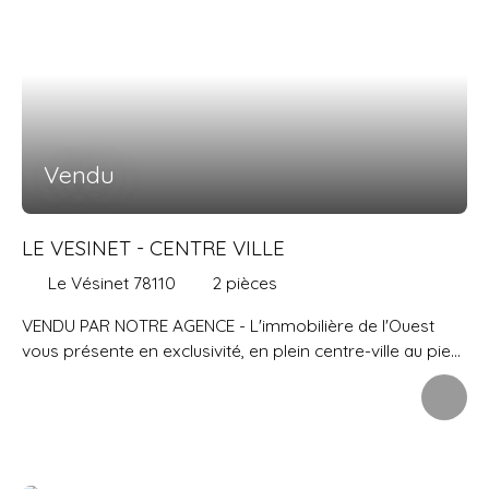
en plus un parking tout proche.
Vendu
LE VESINET - CENTRE VILLE
Le Vésinet 78110
2
pièces
VENDU PAR NOTRE AGENCE - L'immobilière de l'Ouest
vous présente en exclusivité, en plein centre-ville au pied
des commerces et du RER VESINET CENTRE, cet
appartement situé au 4eme et dernier étage avec
ASCENSEUR d'une résidence de standing. Il comprend
une grande entrée desservant de 27 m2 exposé plein
sud et donnant sur une BELLE TERRASSE de 14 m2, cuisine