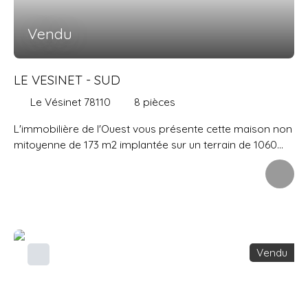
Vendu
LE VESINET - SUD
Le Vésinet 78110
8
pièces
L'immobilière de l'Ouest vous présente cette maison non
mitoyenne de 173 m2 implantée sur un terrain de 1060
m2. Elle se situe au calme dans la partie SUD du Vésinet, à
moins de 20 min à pied du RER VESINET CENTRE et des
COMMERCES du CENTRE-VILLE. Elle se compose d'une
entrée desservant un ensemble de 2 pièces (séjour et
salle à manger) de 47 m2 donnant de plain pied sur une
belle terrasse exposée SUD, cuisine séparée avec sortie
Vendu
extérieure, 2 chambres, salle de bains avec wc, salle
d'eau, wc. Le palier de l'étage distribue 2/3 chambres,
salle de bains, avec wc, 2 piècs pouvant servir de
dressing ou lingerie. Sous-sol total avec 2 très grandes