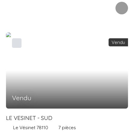
d'un environnement calme, venez découvrir cet agréable
appartement de 3 pièces de 58 m². Situé au dernier
étage d'une résidence de standing avec ascenseur, il se
compose d'une entrée, d'un double séjour lumineux
(avec possibilité de créer très facilement une deuxième
chambre), d'une cuisine indépendante, d'une chambre,
Vendu
d'une salle de bains et de WC séparés. Une cave ainsi
qu'un local à vélos complètent ce bien. Son
emplacement privilégié, sa luminosité et son potentiel en
font une belle opportunité, aussi bien pour un premier
achat que pour un investissement au cœur du Vésinet.
Vendu
LE VESINET - SUD
Le Vésinet 78110
7
pièces