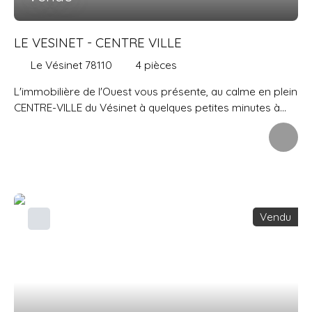
LE VESINET - CENTRE VILLE
Le Vésinet 78110
4
pièces
L'immobilière de l'Ouest vous présente, au calme en plein
CENTRE-VILLE du Vésinet à quelques petites minutes à
pied de la place de l'église et de ses commerces, cet
appartement de 83 m2 situé au 2eme étage avec
ASCENSEUR d'une petite copropriété. L'entrée avec
rangements dessert un séjour de 26 m2 exposé plein
sud avec VUE DEGAGEE, cuisine séparée avec arrière
cuisine, 3 chambres entre 10 et 11. 3 m2, salle de bains, wc
Vendu
indépendant. 2 CAVEs et 2 places de PARKING
complètent cet appartement. Travaux à prévoir pour le
remettre au gout du jour (les fenêtres en double vitrage
sont récentes).