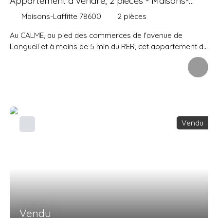
Appartement à vendre, 2 pièces - Maisons-
Laffitte 78600
Maisons-Laffitte 78600
2
pièces
Au CALME, au pied des commerces de l'avenue de
Longueil et à moins de 5 min du RER, cet appartement de
47 m2 se situe au 1er étage avec ASCENSEUR d'une petite
résidence de standing et comprend une entrée avec
rangements desservant un séjour d'environ 20 m2
donnant sur un grand balcon, cuisine aménagée,
chambre, salle de douche, wc indépendant.
Une cave et un box complètent ce bien rare sur le
Vendu
secteur.
Chauffage individuel, double vitrage, volets roulants
électriques.
Vendu