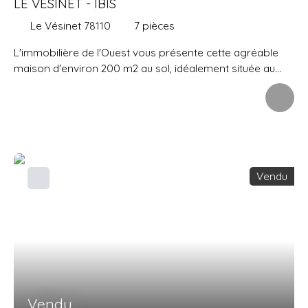
LE VESINET - IBIS
Le Vésinet 78110
7
pièces
L'immobilière de l'Ouest vous présente cette agréable
maison d'environ 200 m2 au sol, idéalement située au
CALME à proximité des Ibis et à 10 min à pied du centre-
ville. Édifiée sur un terrain de 1015 m2, cette maison
lumineuse comprend une vaste entrée desservant une
réception de plus de 75 m2 ouvrant sur une belle
terrasse sans vis-à-vis, grande cuisine de plus de 15 m2,
vestiaire, wc. Au 1er étage, le grand palier distribue une
Vendu
belle suite parentale de 25 m2 (chambre et salle de
bains), les 2 autres chambres de 15 m2 et 18 m2 se
partagent une salle d'eau. Sous-sol total : chaufferie gaz,
buanderie avec sortie extérieure, pièce à usage de salle
de jeux, bureau, cave à vin. Un double garage extérieur
complète l'ensemble.
Vendu