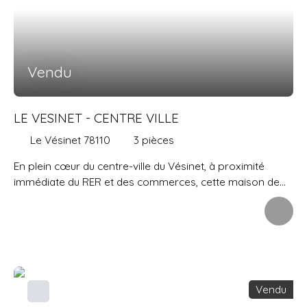
pièces de plus de 45 m2 chacune, chaufferie, espace à
aménager, sortie extérieure. Un grand garage attenant à
la maison, et 2 appentis complètent l'ensemble. Maison
saine, mais travaux à prévoir pour la remettre au gout du
Vendu
jour.
LE VESINET - CENTRE VILLE
Le Vésinet 78110
3
pièces
En plein cœur du centre-ville du Vésinet, à proximité
immédiate du RER et des commerces, cette maison de
70 m² des années 1930 comprend au rez-de-chaussée
une entrée, double séjour lumineux de plus de 30 m2,
cuisine équipée, toilettes. A l'étage : 2 belles chambres de
12. 5 et 13 m2, salle d'eau avec wc. Au sous-sol total :
nombreux espaces de rangements,
chaufferie/buanderie. Petit jardin devant et terrasse à
Vendu
l'arrière accessible depuis le séjour. Possibilité d'acquérir