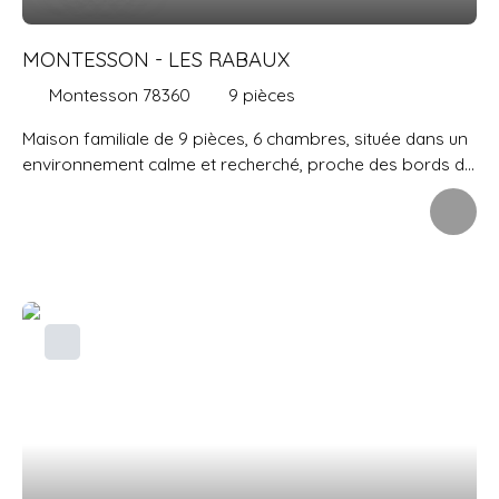
terrain de 831 m2 sans vis à vis. Un double garage de 48
m2 en extérieur vient compléter l'ensemble.
MONTESSON - LES RABAUX
Montesson 78360
9
pièces
Maison familiale de 9 pièces, 6 chambres, située dans un
environnement calme et recherché, proche des bords de
Seine. Édifiée en 1980, cette maison offre 160 m²
habitables pour 192 m² de surface totale. Implantée sur
un jardin paysager de 575 m² avec terrasse, sans vis-à-
vis, et bénéficiant d’un accès privé permettant de
rejoindre les berges de Seine en 5 minutes. Au rez-de-
chaussée : une entrée avec rangements, un vaste double
séjour/salle à manger de 45 m² avec cheminée, ouvrant
sur la terrasse et le jardin, une cuisine indépendante,
deux chambres, une salle de bains et un wc. À l’étage,
l’espace nuit se compose d’une superbe suite parentale
de 30 m² avec salle de bains privative et accès à une
loggia offrant une vue dégagée, sans vis-à-vis. Trois
chambres supplémentaires avec rangements et une