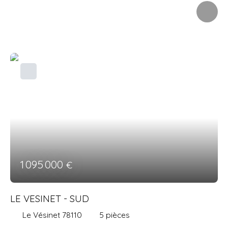
COMMERCES et du RER VESINET CENTRE. Au sein d'une
petite copropriété, cette maison de 76 m2 vous propose
un salon, salle à manger, cuisine équipée américaine,
buanderie/chaufferie gaz, wc, salle de douche. Le salon
donne de plain pied sur une terrasse privative. Le palier
de l'étage distribue 2 chambres dont une suite parentale
avec wc, salle d'eau, nombreux rangements et accès à
une terrasse ensoleillée. Chauffage individuel, vmc,
double vitrage, volets roulants éléctriques. Une cave en
sous-sol de la copropriété vient compléter l'ensemble.
1 095 000
€
LE VESINET - SUD
Le Vésinet 78110
5
pièces