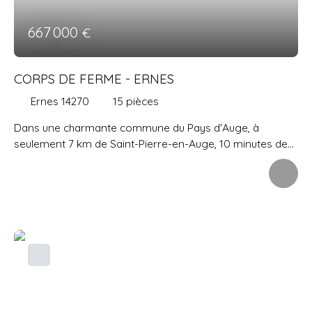
pièce, une buanderie et plusieurs espaces de rangement.
Un garage complète ce bien.
667 000
€
CORPS DE FERME - ERNES
Ernes 14270
15
pièces
Dans une charmante commune du Pays d'Auge, à
seulement 7 km de Saint-Pierre-en-Auge, 10 minutes de
la gare de Mézidon-Canon, 30 minutes de Caen et 35
minutes des plages de Cabourg et de la Côte Fleurie,
découvrez cet authentique corps de ferme entièrement
rénové composé de trois maisons indépendantes, d'un
garage de 150 m² et de nombreux espaces extérieurs.
Cet ensemble immobilier de caractère séduira aussi bien
une grande famille qu'un porteur de projet de chambres
d'hôtes, gîtes ou investissement locatif. Maison principale
– 318 m² : Offrant de beaux volumes et des prestations
de qualité, elle comprend au rez-de-chaussée : vaste