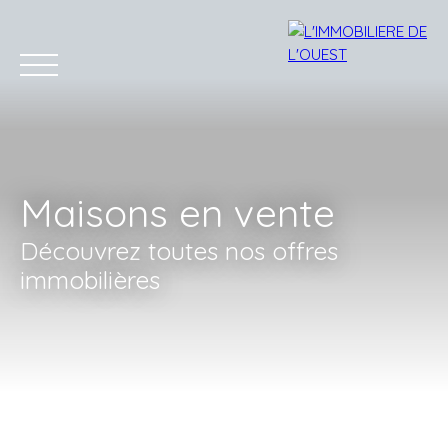
Maisons en vente
Découvrez toutes nos offres
Accueil
Acheter
Louer
Estimation
Vendre
Bien
immobilières
Estimation