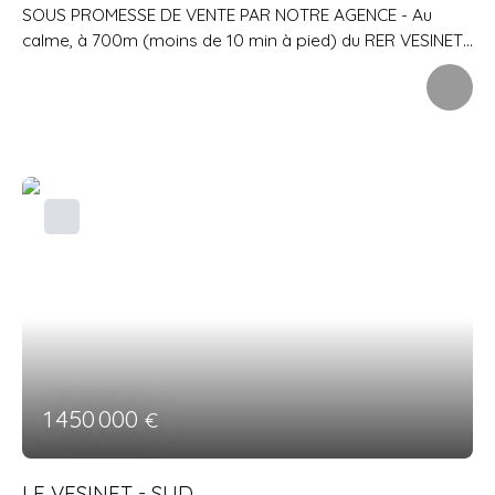
SOUS PROMESSE DE VENTE PAR NOTRE AGENCE - Au
calme, à 700m (moins de 10 min à pied) du RER VESINET
CENTRE et des COMMERCES en passant par les pelouses,
cette maison de 150 m2, sur un terrain de 766 m2, est
entièrement de plain-pied et se compose d'une grande
entrée avec nombreux rangements desservant un
séjour de 49 m2 avec cheminée, cuisine séparée, 3
chambres (entre 11. 5 m2 et 16. 5 m2), salle de bains, salle
de douche, 2 wc, espace buanderie. L'ensemble des
pièces s'ouvrent sur le jardin par des portes fenetres en
double vitrage. Sous-sol avec garage, cave à vin,
chaufferie, rangements et grande pièce pouvant servir
de salle de jeux.
1 450 000
€
LE VESINET - SUD