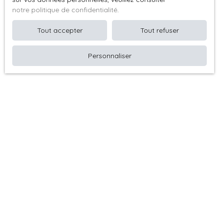
notre politique de confidentialité
.
Je recherche un bien
Tout accepter
Tout refuser
Vente appartement Le Vésinet (78110)
Personnaliser
Vente maison traditionnelle Le Vésinet (78110)
Vente maison Montesson (78360)
Vente appartement Chatou (78400)
Vente appartement Trouville-sur-Mer (14360)
Vente appartement La Rivière-Saint-Sauveur (14600)
Je suis propriétaire
Estimez votre bien
Espace vendeur