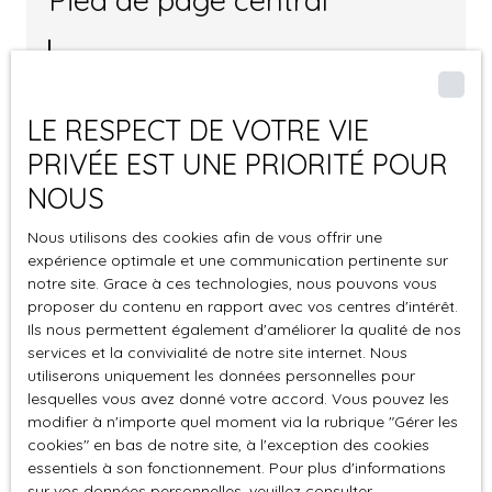
Estimez votre bien
Espace vendeur
LE RESPECT DE VOTRE VIE
Vendre avec nous
PRIVÉE EST UNE PRIORITÉ POUR
NOUS
Pied de page droit
Nous utilisons des cookies afin de vous offrir une
expérience optimale et une communication pertinente sur
Nos honoraires
notre site. Grace à ces technologies, nous pouvons vous
Mentions légales
proposer du contenu en rapport avec vos centres d'intérêt.
Ils nous permettent également d'améliorer la qualité de nos
Politique de confidentialité
services et la convivialité de notre site internet. Nous
Plan du site
utiliserons uniquement les données personnelles pour
lesquelles vous avez donné votre accord. Vous pouvez les
modifier à n'importe quel moment via la rubrique ″Gérer les
cookies″ en bas de notre site, à l'exception des cookies
essentiels à son fonctionnement. Pour plus d'informations
sur vos données personnelles, veuillez consulter