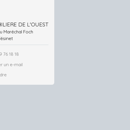
ILIERE DE L'OUEST
 du Maréchal Foch
Vésinet
9 76 18 18
r un e-mail
ndre