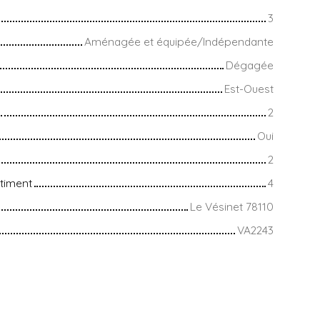
3
Aménagée et équipée/Indépendante
Dégagée
Est-Ouest
2
Oui
2
timent
4
Le Vésinet 78110
VA2243