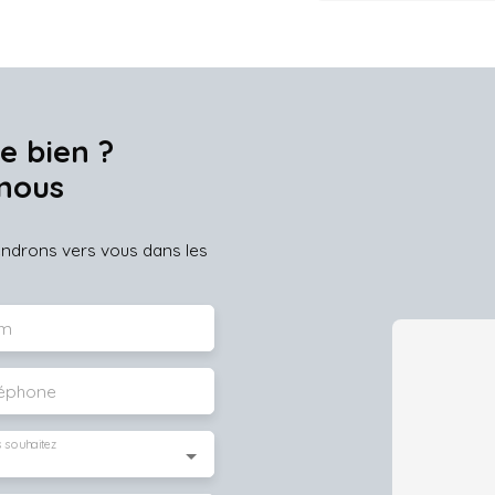
e bien ?
nous
iendrons vers vous dans les
m
léphone
 souhaitez