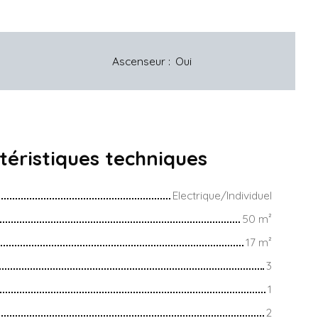
Ascenseur
:
Oui
téristiques
techniques
Electrique/Individuel
50
m²
17
m²
3
1
2