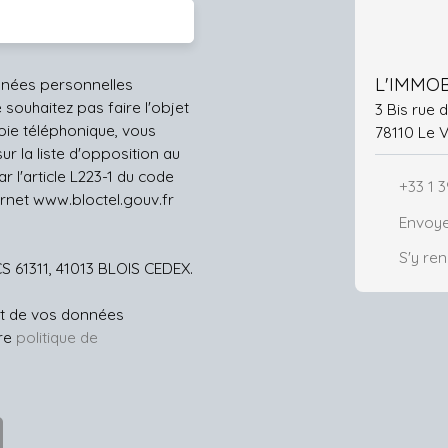
L'IMMOB
nnées personnelles
ouhaitez pas faire l'objet
3 Bis rue
ie téléphonique, vous
78110 Le 
r la liste d'opposition au
 l'article L223-1 du code
+33 1 3
ernet www.bloctel.gouv.fr
Envoye
S'y re
CS 61311, 41013 BLOIS CEDEX.
ent de vos données
tre
politique de