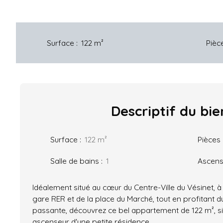
Surface
:
122
m²
Pièc
Descriptif
du bie
Surface
:
122
m²
Pièces
Salle de bains
:
1
Ascens
Idéalement situé au cœur du Centre-Ville du Vésinet, à
gare RER et de la place du Marché, tout en profitant 
passante, découvrez ce bel appartement de 122 m², si
ascenseur d'une petite résidence.