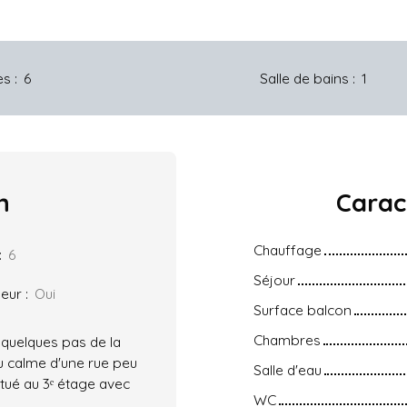
es
:
6
Salle de bains
:
1
n
Carac
Chauffage
:
6
Séjour
eur
:
Oui
Surface balcon
Chambres
 quelques pas de la
du calme d'une rue peu
Salle d'eau
tué au 3ᵉ étage avec
WC