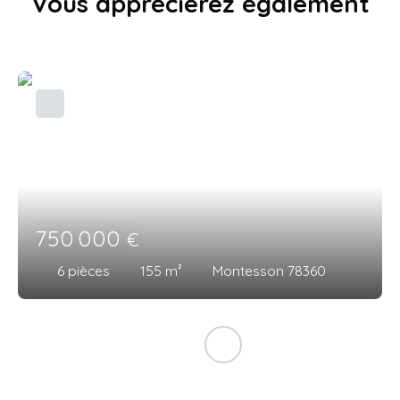
Vous apprécierez
également
750 000
€
6
pièces
155
m²
Montesson 78360