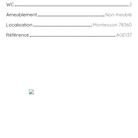
WC
2
Ameublement
Non meublé
Localisation
Montesson 78360
Référence
AGE137