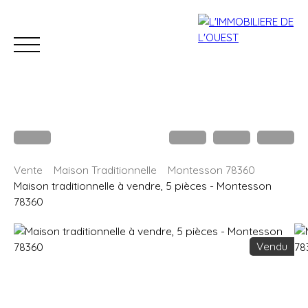
Accueil
Acheter
Louer
Estimation
Vendre
B
Vente
Maison Traditionnelle
Montesson 78360
Estimation
Maison traditionnelle à vendre, 5 pièces - Montesson
78360
Vendu