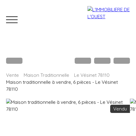
Accueil
Acheter
Louer
Estimation
Vendre
B
Vente
Maison Traditionnelle
Le Vésinet 78110
Estimation
Maison traditionnelle à vendre, 6 pièces - Le Vésinet
78110
Vendu