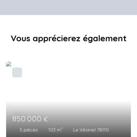
Vous apprécierez
également
850 000
€
5
pièces
103
m²
Le Vésinet 78110