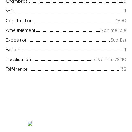
Chambres
3
WC
1
Construction
1890
Ameublement
Non meublé
Exposition
Sud-Est
Balcon
1
Localisation
Le Vésinet 78110
Référence
132