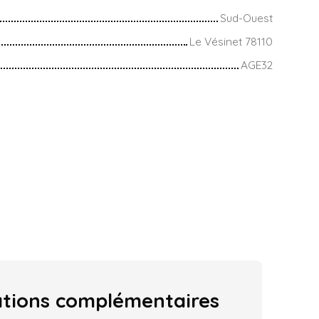
Sud-Ouest
Le Vésinet 78110
AGE32
ations
complémentaires