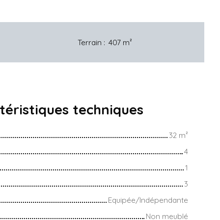
Terrain
:
407
m²
téristiques
techniques
32
m²
4
1
3
Equipée/Indépendante
Non meublé