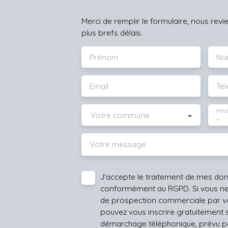
Merci de remplir le formulaire, nous rev
plus brefs délais.
Prénom
No
Email
Té
Vous
Votre commune
-
Votre message
J'accepte le traitement de mes do
conformément au RGPD. Si vous ne s
de prospection commerciale par vo
pouvez vous inscrire gratuitement su
démarchage téléphonique, prévu par