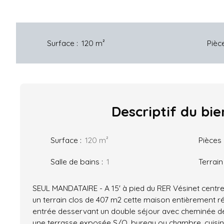
Surface
:
120
m²
Pièc
Descriptif
du bie
Surface
:
120
m²
Pièces
Salle de bains
:
1
Terrain
SEUL MANDATAIRE - A 15' à pied du RER Vésinet centr
un terrain clos de 407 m2 cette maison entièrement
entrée desservant un double séjour avec cheminée d
une terrasse exposée S/O, bureau ou chambre, cuisin