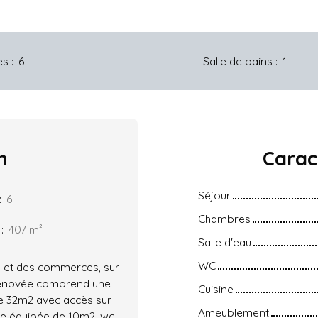
es
:
6
Salle de bains
:
1
n
Carac
Séjour
:
6
Chambres
:
407
m²
Salle d'eau
WC
e et des commerces, sur
 rénovée comprend une
Cuisine
e 32m2 avec accès sur
Ameublement
e équipée de 10m2, wc.