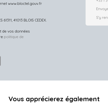
+33 1 3
ernet www.bloctel.gouv.fr
Envoye
S'y re
CS 61311, 41013 BLOIS CEDEX.
ent de vos données
tre
politique de
Vous apprécierez
également