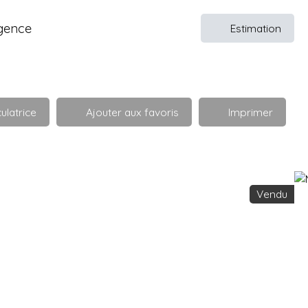
gence
Estimation
ulatrice
Ajouter aux favoris
Imprimer
Vendu