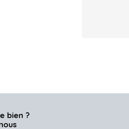
e bien ?
nous