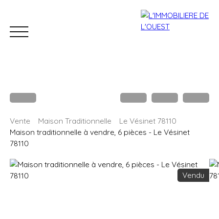
Accueil
Acheter
Louer
Estimation
Vendre
B
Vente
Maison Traditionnelle
Le Vésinet 78110
Estimation
Maison traditionnelle à vendre, 6 pièces - Le Vésinet
78110
Vendu