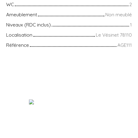
WC
2
Ameublement
Non meublé
Niveaux (RDC inclus)
1
Localisation
Le Vésinet 78110
Référence
AGE111