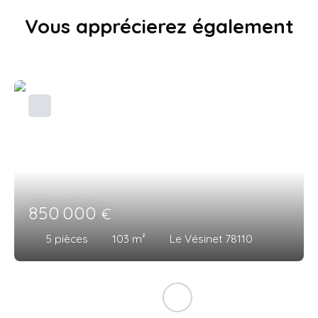
Vous apprécierez
également
850 000
€
5
pièces
103
m²
Le Vésinet 78110