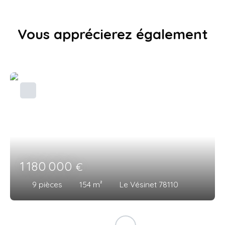
Vous apprécierez
également
1 180 000
€
9
pièces
154
m²
Le Vésinet 78110