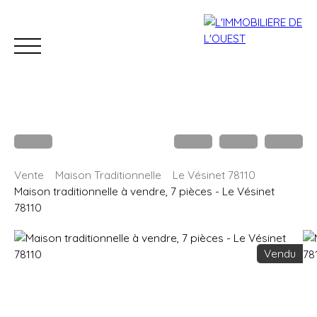
Accueil
Acheter
Louer
Estimation
Vendre
B
Vente
Maison Traditionnelle
Le Vésinet 78110
Estimation
Maison traditionnelle à vendre, 7 pièces - Le Vésinet
78110
Vendu