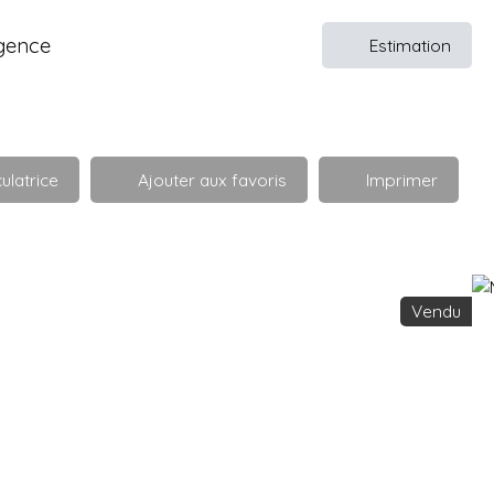
gence
Estimation
ulatrice
Ajouter aux favoris
Imprimer
Vendu