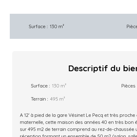
Surface
:
130
m²
Pièc
Descriptif
du bie
Surface
:
130
m²
Pièces
Terrain
:
495
m²
A 12' à pied de la gare Vésinet Le Pecq et très proche
maternelle, cette maison des années 40 en très bon 
sur 495 m2 de terrain comprend au rez-de-chaussée u
réception formant un ensemble de 50 m2 (salon, sall