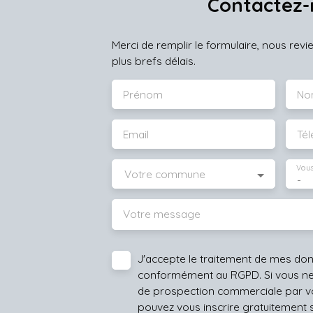
Contactez-
Merci de remplir le formulaire, nous rev
plus brefs délais.
Prénom
No
Email
Té
Vous
Votre commune
-
Votre message
J'accepte le traitement de mes do
conformément au RGPD. Si vous ne s
de prospection commerciale par vo
pouvez vous inscrire gratuitement su