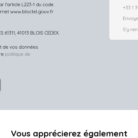
 l'article L223-1 du code
+33 1 3
ernet www.bloctel.gouv.fr
Envoye
S'y re
CS 61311, 41013 BLOIS CEDEX.
ent de vos données
tre
politique de
Vous apprécierez
également