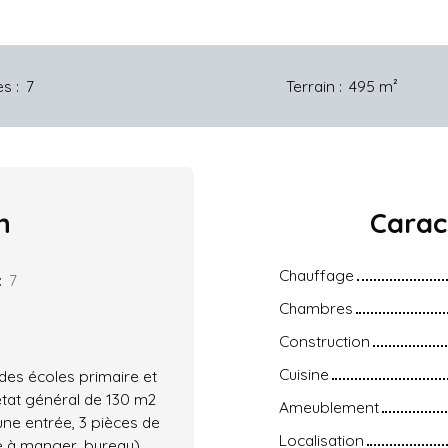
es
:
7
Terrain
:
495
m²
n
Carac
Chauffage
:
7
Chambres
Construction
Cuisine
 des écoles primaire et
état général de 130 m2
Ameublement
ne entrée, 3 pièces de
Localisation
e à manger, bureau),