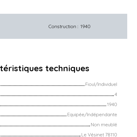
Construction
:
1940
téristiques
techniques
Fioul/Individuel
4
1940
Equipée/Indépendante
Non meublé
Le Vésinet 78110