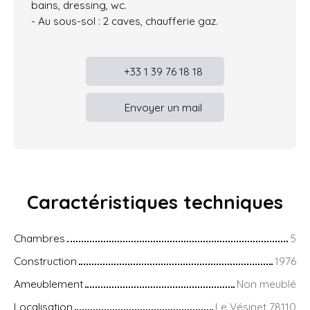
bains, dressing, wc.
- Au sous-sol : 2 caves, chaufferie gaz.
+33 1 39 76 18 18
Envoyer un mail
Caractéristiques
techniques
Chambres
5
Construction
1976
Ameublement
Non meublé
Localisation
Le Vésinet 78110