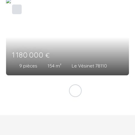
1 180 000
€
9
pièces
154
m²
Le Vésinet 78110