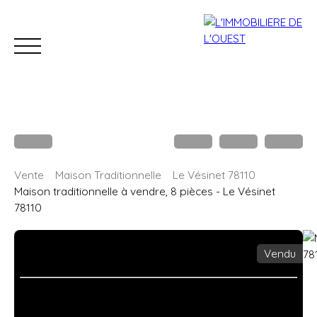
Accueil
Acheter
Louer
Estimation
Vendre
B
Vente
Maison Traditionnelle
Le Vésinet 78110
Estimation
Maison traditionnelle à vendre, 8 pièces - Le Vésinet
78110
Vendu