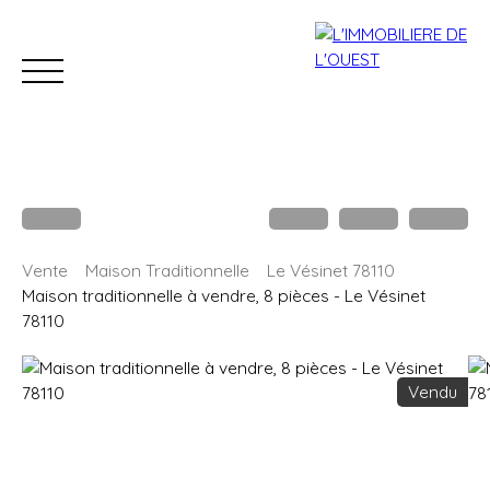
Accueil
Acheter
Louer
Estimation
Vendre
B
Vente
Maison Traditionnelle
Le Vésinet 78110
Estimation
Maison traditionnelle à vendre, 8 pièces - Le Vésinet
78110
Vendu