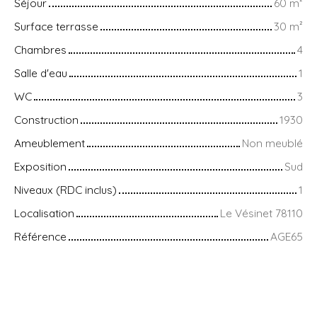
Séjour
60
m²
Surface terrasse
30
m²
Chambres
4
Salle d'eau
1
WC
3
Construction
1930
Ameublement
Non meublé
Exposition
Sud
Niveaux (RDC inclus)
1
Localisation
Le Vésinet 78110
Référence
AGE65