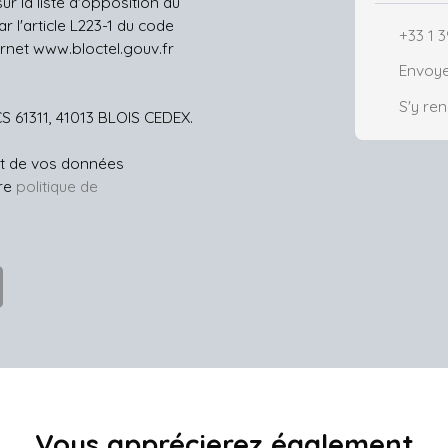
r la liste d'opposition au
 l'article L223-1 du code
+33 1 3
ernet www.bloctel.gouv.fr
Envoye
S'y re
CS 61311, 41013 BLOIS CEDEX.
ent de vos données
tre
politique de
Vous apprécierez
également