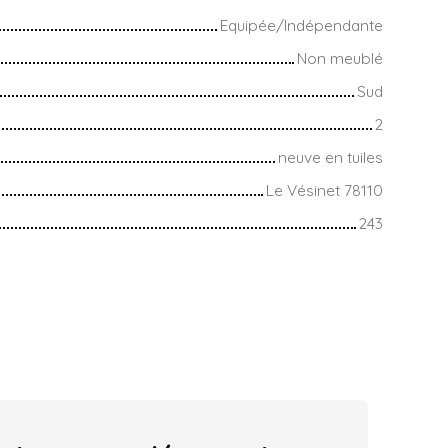
Equipée/Indépendante
Non meublé
Sud
2
neuve en tuiles
Le Vésinet 78110
243