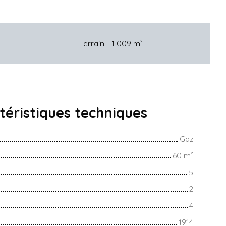
Terrain
:
1 009
m²
téristiques
techniques
Gaz
60
m²
5
2
4
1914