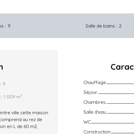
es
:
9
Salle de bains
:
2
n
Carac
Chauffage
:
9
Séjour
:
1 009
m²
Chambres
Salle d'eau
entre ville cette maison
le comprend au rez de
WC
tion en L de 60 m2,
Construction