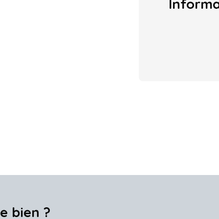
Inform
e bien ?