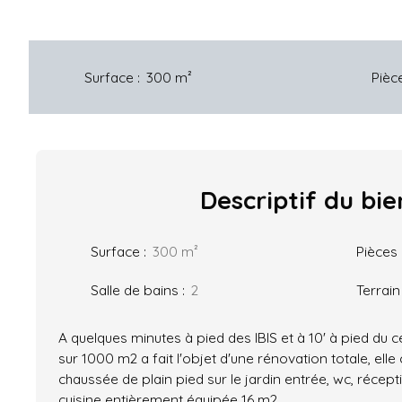
Surface
:
300
m²
Pièc
Descriptif
du bie
Surface
:
300
m²
Pièces
Salle de bains
:
2
Terrain
A quelques minutes à pied des IBIS et à 10' à pied du c
sur 1000 m2 a fait l'objet d'une rénovation totale, el
chaussée de plain pied sur le jardin entrée, wc, récep
cuisine entièrement équipée 16 m2.