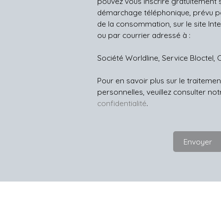
pouvez vous inscrire gratuitement su
démarchage téléphonique, prévu par
de la consommation, sur le site Int
ou par courrier adressé à :
Société Worldline, Service Bloctel, 
Pour en savoir plus sur le traitem
personnelles, veuillez consulter no
confidentialité
.
Envoyer