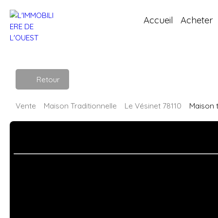
Accueil
Acheter
Retour
Vente
Maison Traditionnelle
Le Vésinet 78110
Maison t