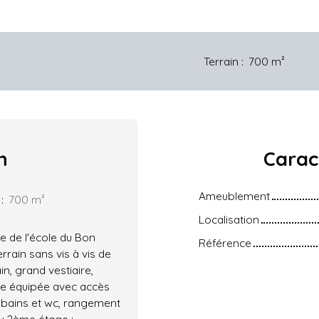
Terrain
:
700
m²
n
Carac
Ameublement
:
700
m²
Localisation
e de l'école du Bon
Référence
rain sans vis à vis de
n, grand vestiaire,
ine équipée avec accès
e bains et wc, rangement