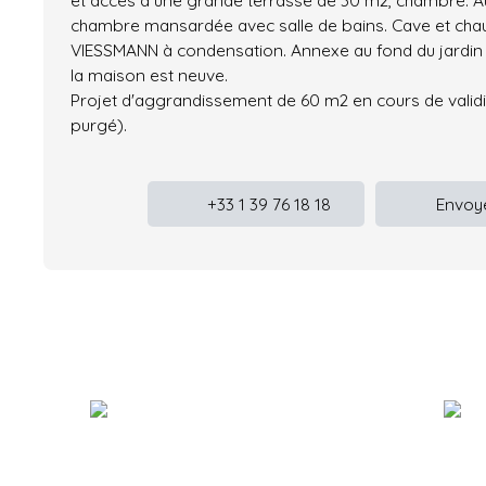
et accès à une grande terrasse de 30 m2, chambre. A
chambre mansardée avec salle de bains. Cave et chau
VIESSMANN à condensation. Annexe au fond du jardin 
la maison est neuve.
Projet d'aggrandissement de 60 m2 en cours de validit
purgé).
+33 1 39 76 18 18
Envoye