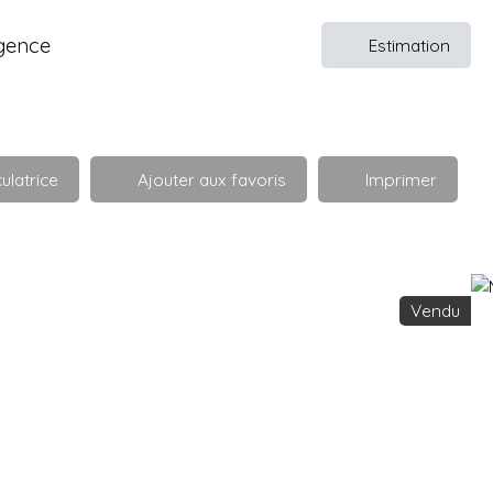
gence
Estimation
ulatrice
Ajouter aux favoris
Imprimer
Vendu