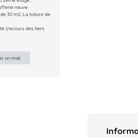
u 2ème étage :
fferie neuve
de 30 m2. La toiture de
é (recours des tiers
r un mail
Inform