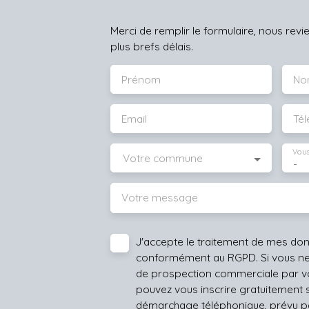
Merci de remplir le formulaire, nous rev
plus brefs délais.
Prénom
No
Email
Té
Vous
Votre commune
-
Votre message
J'accepte le traitement de mes do
conformément au RGPD. Si vous ne s
de prospection commerciale par vo
pouvez vous inscrire gratuitement su
démarchage téléphonique, prévu par