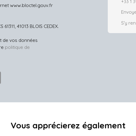
+33 1 3
ernet www.bloctel.gouv.fr
Envoye
S'y re
CS 61311, 41013 BLOIS CEDEX.
ent de vos données
tre
politique de
Vous apprécierez
également