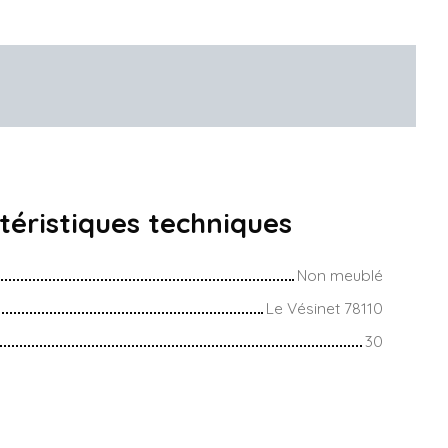
téristiques
techniques
Non meublé
Le Vésinet 78110
30