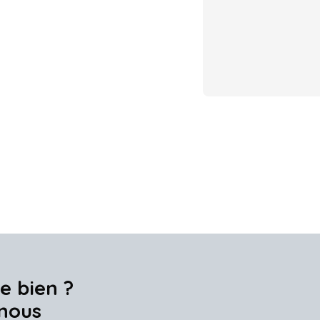
e bien ?
nous