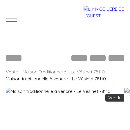
Accueil
Acheter
Louer
Estimation
Vendre
B
Vente
Maison Traditionnelle
Le Vésinet 78110
Estimation
Maison traditionnelle à vendre - Le Vésinet 78110
Vendu