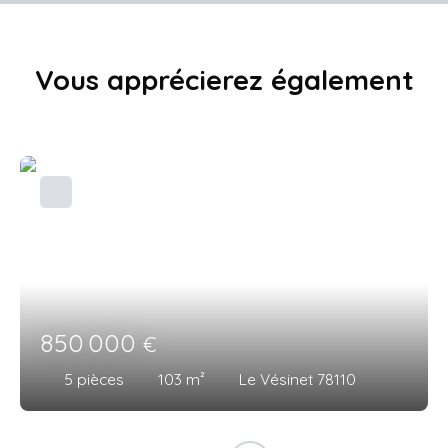
Vous apprécierez
également
850 000
€
5
pièces
103
m²
Le Vésinet 78110