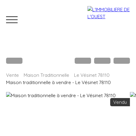
Accueil
Acheter
Louer
Estimation
Vendre
B
Vente
Maison Traditionnelle
Le Vésinet 78110
Estimation
Maison traditionnelle à vendre - Le Vésinet 78110
Vendu