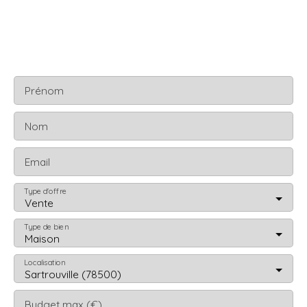
Prénom
Nom
Email
Type d'offre
Vente
Type de bien
Maison
Localisation
Sartrouville (78500)
Budget max (€)