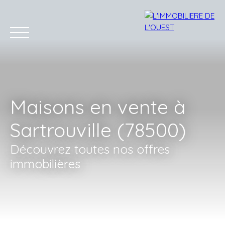
Maisons en vente à
Sartrouville (78500)
Accueil
Acheter
Louer
Estimation
Vendre
Bien
Découvrez toutes nos offres
immobilières
Estimation