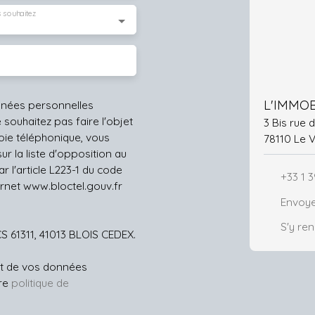
 souhaitez
L'IMMOB
nnées personnelles
ouhaitez pas faire l'objet
3 Bis rue
ie téléphonique, vous
78110 Le 
r la liste d'opposition au
 l'article L223-1 du code
+33 1 3
ernet www.bloctel.gouv.fr
Envoye
S'y re
CS 61311, 41013 BLOIS CEDEX.
ent de vos données
tre
politique de