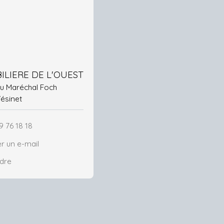
ILIERE DE L'OUEST
 du Maréchal Foch
Vésinet
9 76 18 18
r un e-mail
ndre