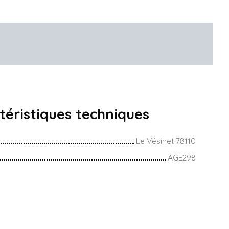
téristiques
techniques
Le Vésinet 78110
AGE298