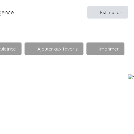
gence
Estimation
ulatrice
Ajouter aux favoris
Imprimer