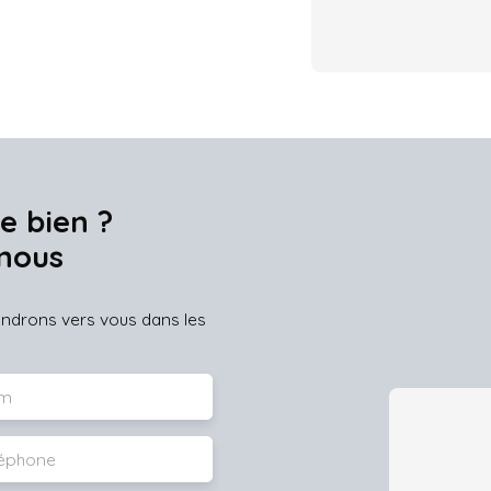
e bien ?
nous
iendrons vers vous dans les
m
léphone